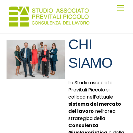
Skip
Men
to
content
CHI
SIAMO
Lo Studio associato
Previtali Piccolo si
colloca nell’attuale
sistema del mercato
del lavoro
nell’area
strategica della
Consulenza
Giuslavoristica
e della