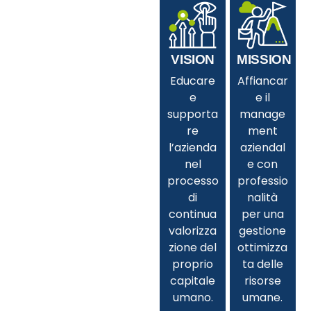
VISION
MISSION
Educare
Affiancar
e
e il
supporta
manage
re
ment
l’azienda
aziendal
nel
e con
processo
professio
di
nalità
continua
per una
valorizza
gestione
zione del
ottimizza
proprio
ta delle
capitale
risorse
umano.
umane.