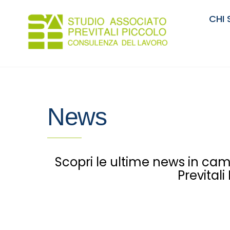
Skip
to
CHI
content
News
Scopri le ultime news in ca
Prevital