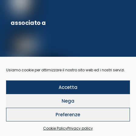
associato a
Usiamo cookie per ottimizzare il nostro sito web ed i nostri servizi.
Accetta
Nega
©2021-25 Studio associato di consulenza del lavoro di Nicoletta Previtali e
Preferenze
Roberto Piccolo | Passaggio Canonici Lateranensi, 12/C | 24121 Bergamo
BG | T +39 035 211953 |
info@studio-consulenza.it
|
Privacy Policy
|
Cookie
Cookie Policy
Privacy policy
Policy
| Concept by
Mr Keting
| Hosting by
WPRecovery®