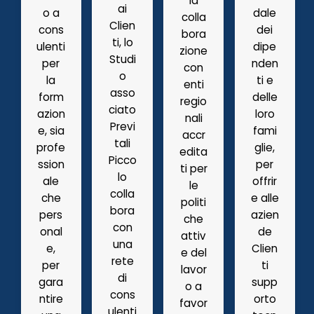
ia
ai
o a
dale
colla
Clien
cons
dei
bora
ti, lo
ulenti
dipe
zione
Studi
per
nden
con
o
la
ti e
enti
asso
form
delle
regio
ciato
azion
loro
nali
Previ
e, sia
fami
accr
tali
profe
glie,
edita
Picco
ssion
per
ti per
lo
ale
offrir
le
colla
che
e alle
politi
bora
pers
azien
che
con
onal
de
attiv
una
e,
Clien
e del
rete
per
ti
lavor
di
gara
supp
o a
cons
ntire
orto
favor
ulenti