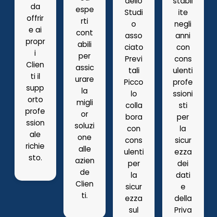
dello
stabil
da
espe
Studi
ite
offrir
rti
o
negli
e ai
cont
asso
anni
propr
abili
ciato
con
i
per
Previ
cons
Clien
assic
tali
ulenti
ti il
urare
Picco
profe
supp
la
lo
ssioni
orto
migli
colla
sti
profe
or
bora
per
ssion
soluzi
con
la
ale
one
cons
sicur
richie
alle
ulenti
ezza
sto.
azien
per
dei
de
la
dati
Clien
sicur
e
ti.
ezza
della
sul
Priva