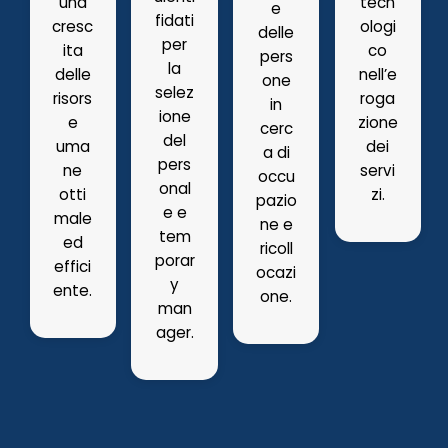
una
tecn
e
fidati
cresc
ologi
delle
per
ita
co
pers
la
delle
nell’e
one
selez
risors
roga
in
ione
e
zione
cerc
del
uma
dei
a di
pers
ne
servi
occu
onal
otti
zi.
pazio
e e
male
ne e
tem
ed
ricoll
porar
effici
ocazi
y
ente.
one.
man
ager.