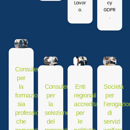
Lavor
cy
o.
GDPR
.
Consulenti
per
la
Consulenti
Enti
Società
formazione
per
regionali
per
sia
la
accreditati
l’erogazi
professionale
selezione
per
di
che
del
le
servizi