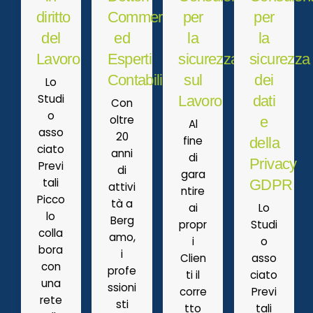
diritto
Commercialisti
per
per
del
ed
la
la
Lavoro
Esperti
sicurezza
sicurezza
Contabili
sul
dei
Lo
Studi
Lavoro
dati
Con
o
oltre
e
Al
asso
20
fine
della
ciato
anni
di
Privacy
Previ
di
gara
tali
GDPR
attivi
ntire
Picco
tà a
ai
Lo
lo
Berg
propr
Studi
colla
amo,
i
o
bora
i
Clien
asso
con
profe
ti il
ciato
una
ssioni
corre
Previ
rete
sti
tto
tali