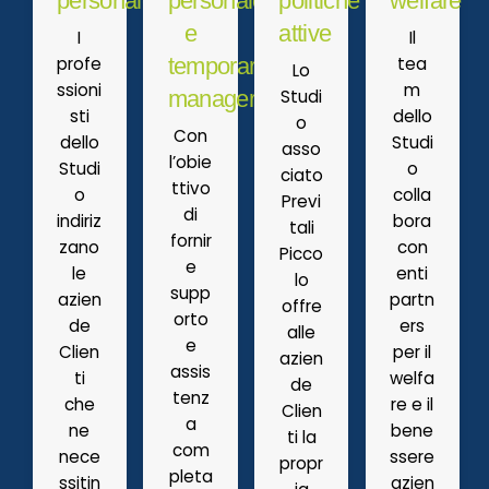
personale
personale
politiche
welfare
e
attive
I
Il
profe
tea
temporary
Lo
ssioni
m
Studi
manager
sti
dello
o
Con
dello
Studi
asso
l’obie
Studi
o
ciato
ttivo
o
colla
Previ
di
indiriz
bora
tali
fornir
zano
con
Picco
e
le
enti
lo
supp
azien
partn
offre
orto
de
ers
alle
e
Clien
per il
azien
assis
ti
welfa
de
tenz
che
re e il
Clien
a
ne
bene
ti la
com
nece
ssere
propr
pleta
ssitin
azien