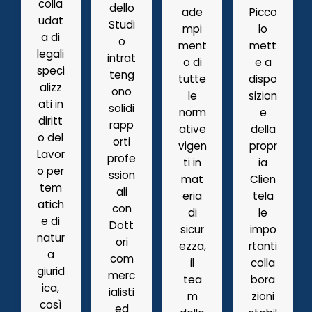
colla
dello
ade
Picco
udat
Studi
mpi
lo
a di
o
ment
mett
legali
intrat
o di
e a
speci
teng
tutte
dispo
alizz
ono
le
sizion
ati in
solidi
norm
e
diritt
rapp
ative
della
o del
orti
vigen
propr
Lavor
profe
ti in
ia
o per
ssion
mat
Clien
tem
ali
eria
tela
atich
con
di
le
e di
Dott
sicur
impo
natur
ori
ezza,
rtanti
a
com
il
colla
giurid
merc
tea
bora
ica,
ialisti
m
zioni
così
ed