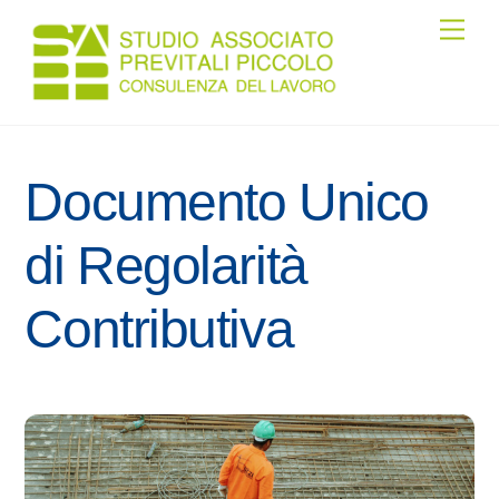
Skip
Men
to
content
Documento Unico
di Regolarità
Contributiva