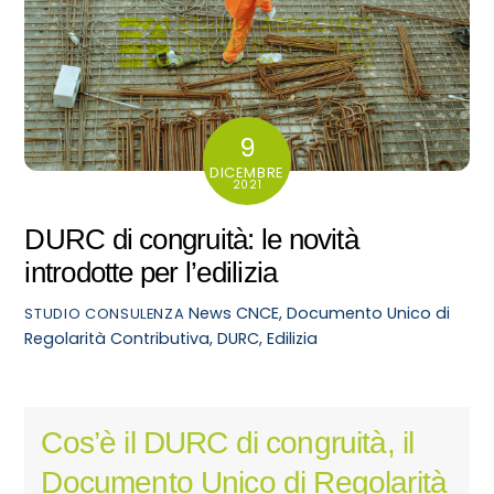
9
DICEMBRE
2021
DURC di congruità: le novità
introdotte per l’edilizia
News
CNCE
,
Documento Unico di
STUDIO CONSULENZA
Regolarità Contributiva
,
DURC
,
Edilizia
Cos’è il DURC di congruità, il
Documento Unico di Regolarità